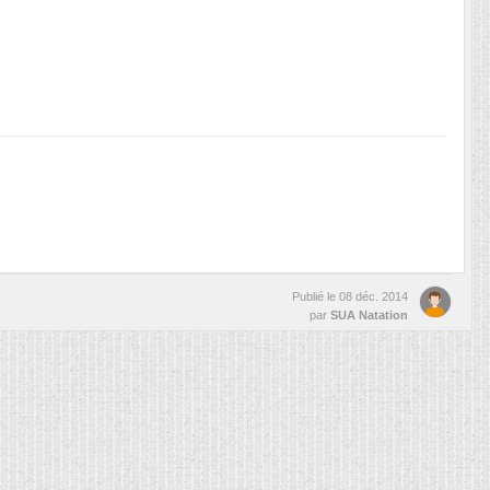
Publié le
08 déc. 2014
par
SUA Natation