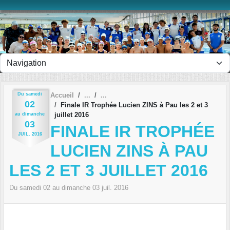
Panneau de gestion des cookies
Du
samedi
Accueil
02
Finale IR Trophée Lucien ZINS à Pau les 2 et 3
juillet 2016
au
dimanche
03
FINALE IR TROPHÉE
JUIL.
2016
LUCIEN ZINS À PAU
LES 2 ET 3 JUILLET 2016
Du
samedi
02
au
dimanche
03
juil.
2016