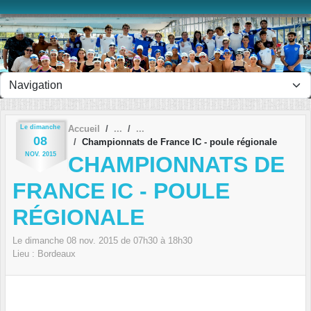
Panneau de gestion des cookies
Le
dimanche
Accueil
08
Championnats de France IC - poule régionale
NOV.
2015
CHAMPIONNATS DE
FRANCE IC - POULE
RÉGIONALE
Le
dimanche
08
nov.
2015
de 07h30 à 18h30
Lieu :
Bordeaux