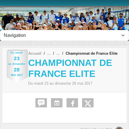
Panneau de gestion des cookies
Du
mardi
Accueil
Championnat de France Elite
23
CHAMPIONNAT DE
au
dimanche
28
FRANCE ELITE
MAI
2017
Du
mardi
23
au
dimanche
28
mai
2017