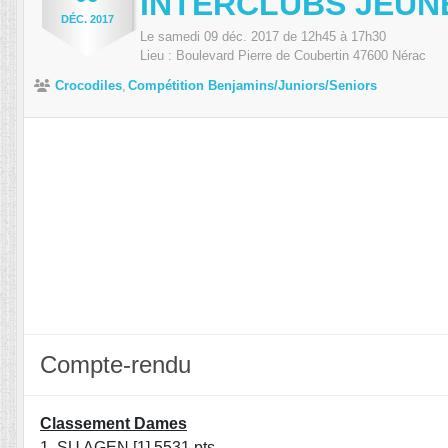
INTERCLUBS JEUN
DÉC.
2017
Le
samedi
09
déc.
2017
de 12h45 à 17h30
Lieu :
Boulevard Pierre de Coubertin
47600
Nérac
Crocodiles
Compétition Benjamins/Juniors/Seniors
Compte-rendu
Classement Dames
1. SU AGEN [1] 5531 pts