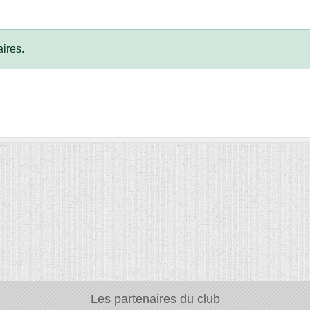
ires.
Les partenaires du club