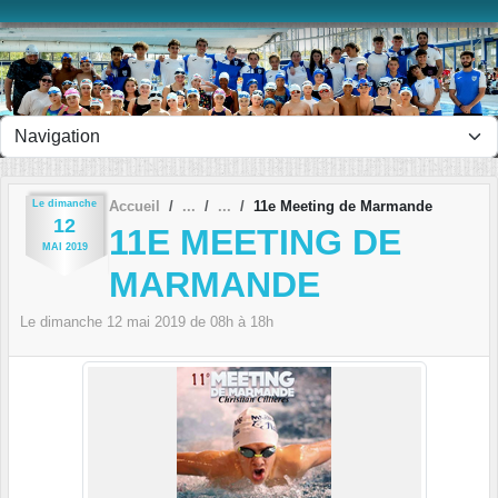
Panneau de gestion des cookies
Le
dimanche
Accueil
11e Meeting de Marmande
12
11E MEETING DE
MAI
2019
MARMANDE
Le
dimanche
12
mai
2019
de 08h à 18h