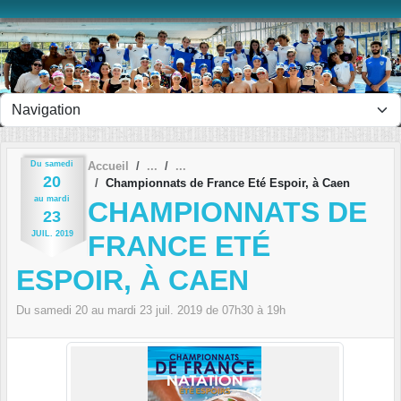
Panneau de gestion des cookies
Du
samedi
Accueil
20
Championnats de France Eté Espoir, à Caen
au
mardi
CHAMPIONNATS DE
23
JUIL.
2019
FRANCE ETÉ
ESPOIR, À CAEN
Du
samedi
20
au
mardi
23
juil.
2019
de 07h30 à 19h