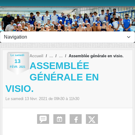
Panneau de gestion des cookies
Le
samedi
Accueil
Assemblée générale en visio.
13
ASSEMBLÉE
FÉVR.
2021
GÉNÉRALE EN
VISIO.
Le
samedi
13
févr.
2021
de 09h30 à 11h30