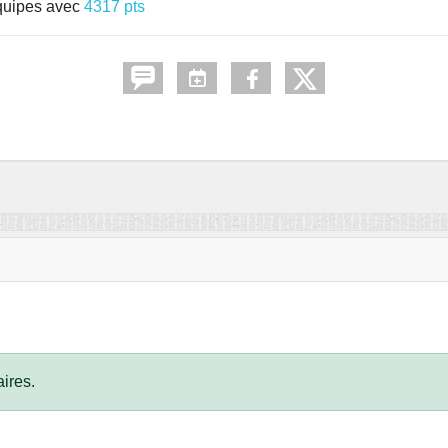
quipes avec
4317 pts
ires.