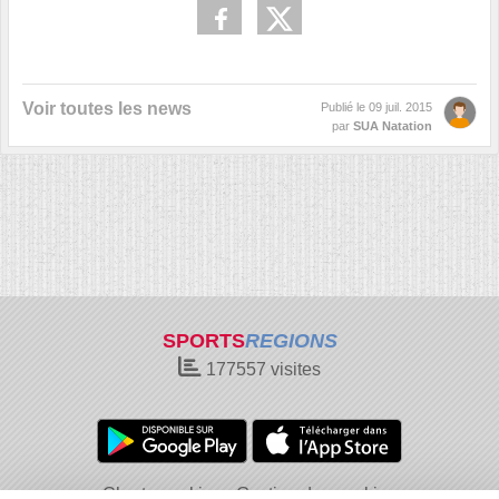
Voir toutes les news
Publié le
09 juil. 2015
par
SUA Natation
SPORTS
REGIONS
177557
visites
Charte cookies
Gestion des cookies