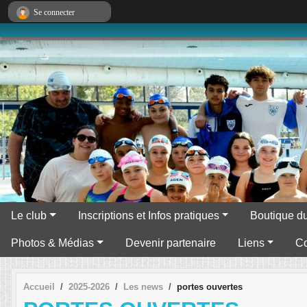
Panneau de gestion des cookies
Se connecter
Le club
Inscriptions et Infos pratiques
Boutique du
Photos & Médias
Devenir partenaire
Liens
Co
Accueil
2025-2026
Les news
portes ouvertes